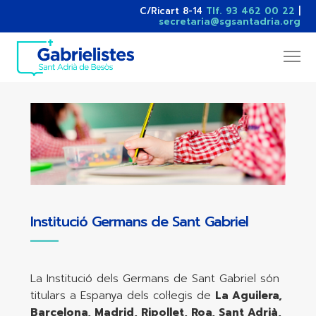
C/Ricart 8-14
Tlf. 93 462 00 22
|
secretaria@sgsantadria.org
Institució Germans de Sant Gabriel
La Institució dels Germans de Sant Gabriel són
titulars a Espanya dels col·legis de
La Aguilera,
Barcelona, Madrid, Ripollet, Roa, Sant Adrià,