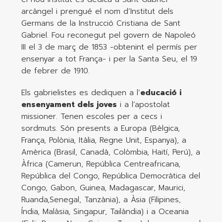
arcàngel i prengué el nom d’Institut dels
Germans de la Instrucció Cristiana de Sant
Gabriel. Fou reconegut pel govern de Napoleó
III el 3 de març de 1853 -obtenint el permís per
ensenyar a tot França- i per la Santa Seu, el 19
de febrer de 1910.
Els gabrielistes es dediquen a l’
educació i
ensenyament dels joves
i a l’apostolat
missioner. Tenen escoles per a cecs i
sordmuts. Són presents a Europa (Bèlgica,
França, Polònia, Itàlia, Regne Unit, Espanya), a
Amèrica (Brasil, Canadà, Colòmbia, Haití, Perú), a
Àfrica (Camerun, República Centreafricana,
República del Congo, República Democràtica del
Congo, Gabon, Guinea, Madagascar, Maurici,
Ruanda,Senegal, Tanzània), a Àsia (Filipines,
Índia, Malàsia, Singapur, Tailàndia) i a Oceania