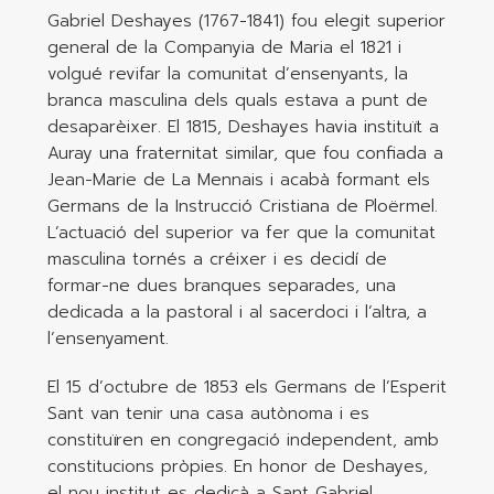
Gabriel Deshayes (1767-1841) fou elegit superior
general de la Companyia de Maria el 1821 i
volgué revifar la comunitat d’ensenyants, la
branca masculina dels quals estava a punt de
desaparèixer. El 1815, Deshayes havia instituït a
Auray una fraternitat similar, que fou confiada a
Jean-Marie de La Mennais i acabà formant els
Germans de la Instrucció Cristiana de Ploërmel.
L’actuació del superior va fer que la comunitat
masculina tornés a créixer i es decidí de
formar-ne dues branques separades, una
dedicada a la pastoral i al sacerdoci i l’altra, a
l’ensenyament.
El 15 d’octubre de 1853 els Germans de l’Esperit
Sant van tenir una casa autònoma i es
constituïren en congregació independent, amb
constitucions pròpies. En honor de Deshayes,
el nou institut es dedicà a Sant Gabriel