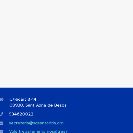
C/Ricart 8-14
08930, Sant Adrià de Besòs
934620022
secretaria@sgsantadria.org
Vols treballar amb nosaltres?