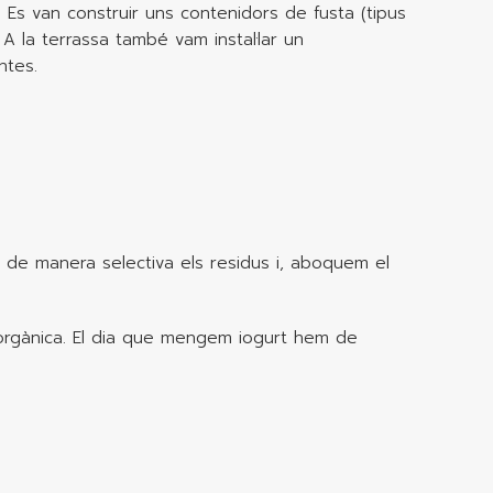
). Es van construir uns contenidors de fusta (tipus
 A la terrassa també vam instal·lar un
ntes.
m de manera selectiva els residus i, aboquem el
a orgànica. El dia que mengem iogurt hem de