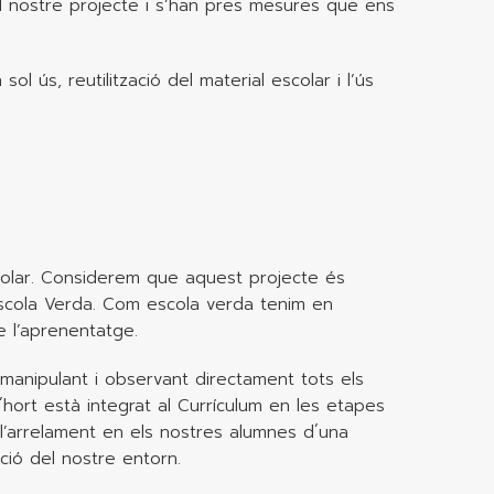
el nostre projecte i s’han pres mesures que ens
ol ús, reutilització del material escolar i l’ús
scolar. Considerem que aquest projecte és
d’Escola Verda. Com escola verda tenim en
e l’aprenentatge.
manipulant i observant directament tots els
´hort està integrat al Currículum en les etapes
, l’arrelament en els nostres alumnes d´una
ció del nostre entorn.