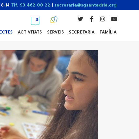
 8-14
Tlf. 93 462 00 22
|
secretaria@sgsantadria.org
ECTES
ACTIVITATS
SERVEIS
SECRETARIA
FAMÍLIA