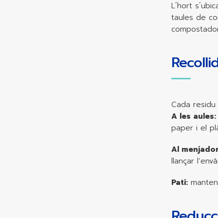
L´hort s´ubic
taules de con
compostador 
Recolli
Cada residu a
A les aules:
paper i el p
Al menjador
llançar l’env
Pati:
mantenim
Reducci