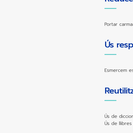
Portar carma
Ús resp
Esmercem esf
Reutili
Ús de diccio
Ús de llibre