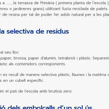
a a ……….la terrassa de Primària ( primera planta de l´escola 
reu o jardineres grans) utilitzant fusta reciclada de palets.
de resina per tal de poder fer adob natural per a les pla
da selectiva de residus
l seu lloc:
paper, brossa, paper d’alumini, tetrabrick i plàstic. Separe
làstic als contenidors corresponents.
:
es recull de manera selectiva plàstic, llaunes i la matèri
às en un cubell específic.
 el pati de l’escola amb brutícia zero.
ó dels embolcalls d’un sol ús