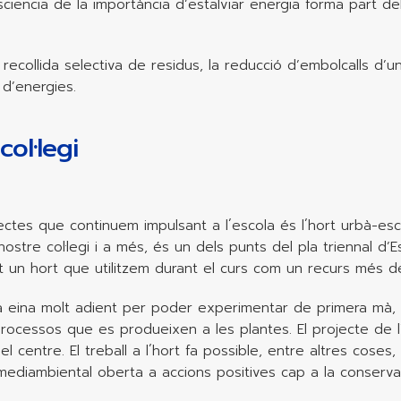
ciencia de la importància d’estalviar energia forma part d
recollida selectiva de residus, la reducció d’embolcalls d’un s
d’energies.
col·legi
ectes que continuem impulsant a l´escola és l´hort urbà-e
 nostre col·legi i a més, és un dels punts del pla triennal 
 un hort que utilitzem durant el curs com un recurs més d
a eina molt adient per poder experimentar de primera mà, 
 processos que es produeixen a les plantes. El projecte de l
l centre. El treball a l´hort fa possible, entre altres coses
mediambiental oberta a accions positives cap a la conserva