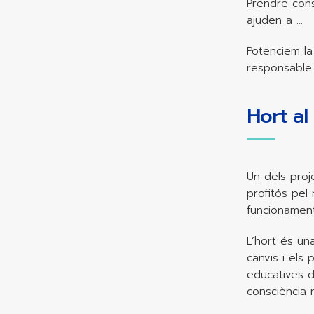
Prendre cons
ajuden a …
Potenciem la 
responsable 
Hort al 
Un dels proj
profitós pel
funcionament
L’hort és un
canvis i els
educatives de
consciència 